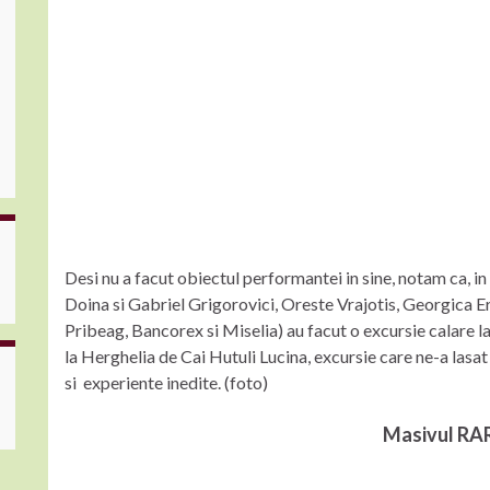
Desi nu a facut obiectul performantei in sine, notam ca, i
Doina si Gabriel Grigorovici, Oreste Vrajotis, Georgica E
Pribeag, Bancorex si Miselia) au facut o excursie calare la
la Herghelia de Cai Hutuli Lucina, excursie care ne-a lasa
si experiente inedite. (foto)
Masivul R