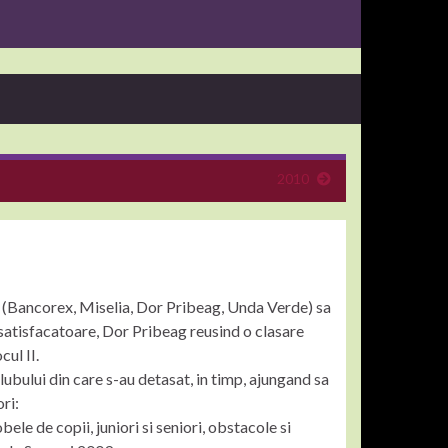
2010
a (Bancorex, Miselia, Dor Pribeag, Unda Verde) sa
t satisfacatoare, Dor Pribeag reusind o clasare
ul II.
clubului din care s-au detasat, in timp, ajungand sa
ori:
 de copii, juniori si seniori, obstacole si