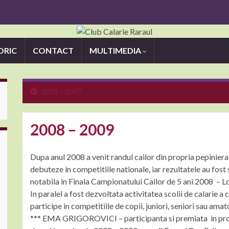
ORIC
CONTACT
MULTIMEDIA
2005 – 2007
2008 – 2009
Dupa anul 2008 a venit randul cailor din propria pepinier
debuteze in competitiile nationale, iar rezultatele au fos
notabila in Finala Campionatului Cailor de 5 ani 2008 – Loc
In paralel a fost dezvoltata activitatea scolii de calarie a 
participe in competitiile de copii, juniori, seniori sau amat
*** EMA GRIGOROVICI – participanta si premiata in probele