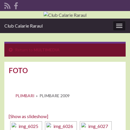
Club Calarie Raraul
Togg
navig
Return to
MULTIMEDIA
FOTO
PLIMBARI
»
PLIMBARE 2009
[Show as slideshow]