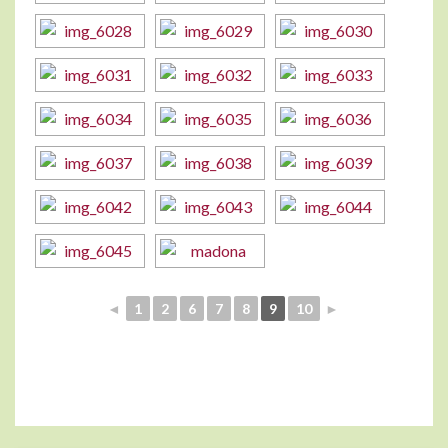
◄
1
2
6
7
8
9
10
►