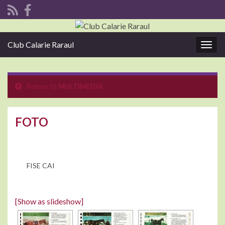
Club Calarie Raraul
Togg
navig
Return to
MULTIMEDIA
FOTO
FISE CAI
[Show as slideshow]