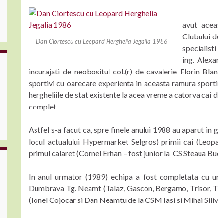
In urma
avut aceas
Clubului de
Dan Ciortescu cu Leopard Herghelia Jegalia 1986
specialisti
ing. Alexa
incurajati de neobositul col.(r) de cavalerie Florin Bl
sportivi cu oarecare experienta in aceasta ramura sporti
hergheliile de stat existente la acea vreme a catorva cai 
complet.
Astfel s-a facut ca, spre finele anului 1988 au aparut in
locul actualului Hypermarket Selgros) primii cai (Leopa
primul calaret (Cornel Erhan – fost junior la CS Steaua Buc
In anul urmator (1989) echipa a fost completata cu u
Dumbrava Tg. Neamt (Talaz, Gascon, Bergamo, Trisor, Tran
(Ionel Cojocar si Dan Neamtu de la CSM Iasi si Mihai Silive