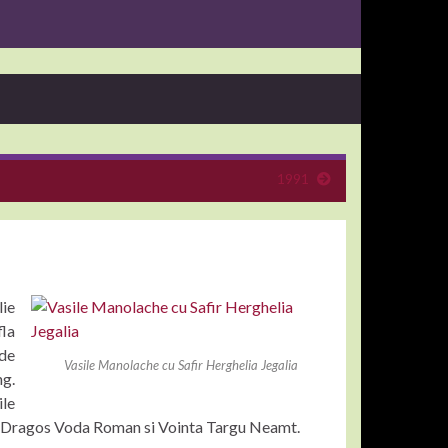
1991
lie
fla
 de
Vasile Manolache cu Safir Herghelia Jegalia
ng.
ile
t, Dragos Voda Roman si Vointa Targu Neamt.