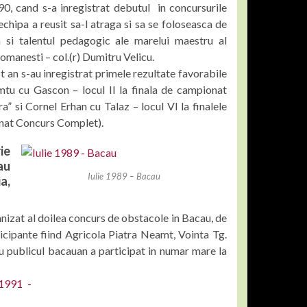
90, cand s-a inregistrat debutul in concursurile
echipa a reusit sa-l atraga si sa se foloseasca de
a si talentul pedagogic ale marelui maestru al
romanesti – col.(r) Dumitru Velicu.
t an s-au inregistrat primele rezultate favorabile
tu cu Gascon – locul II la finala de campionat
a” si Cornel Erhan cu Talaz – locul VI la finalele
nat Concurs Complet).
ie
au
Iulie 1989 – Bacau
a,
t al doilea concurs de obstacole in Bacau, de
icipante fiind Agricola Piatra Neamt, Vointa Tg.
ublicul bacauan a participat in numar mare la