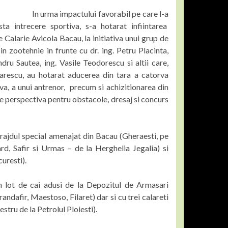
 impactului favorabil pe care l-a
ta intrecere sportiva, s-a hotarat infiintarea
 Calarie Avicola Bacau, la initiativa unui grup de
 in zootehnie in frunte cu dr. ing. Petru Placinta,
ndru Sautea, ing. Vasile Teodorescu si altii care,
anarescu, au hotarat aducerea din tara a catorva
va, a unui antrenor, precum si achizitionarea din
de perspectiva pentru obstacole, dresaj si concurs
 grajdul special amenajat din Bacau (Gheraesti, pe
rd, Safir si Urmas – de la Herghelia Jegalia) si
uresti).
n lot de cai adusi de la Depozitul de Armasari
dafir, Maestoso, Filaret) dar si cu trei calareti
stru de la Petrolul Ploiesti).