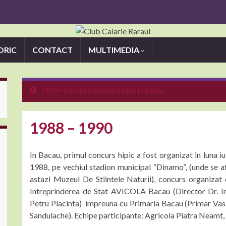
ORIC
CONTACT
MULTIMEDIA
1900 – Istoricul sportului hipic in Bacau
1988 – 1990
In Bacau, primul concurs hipic a fost organizat in luna iu
1988, pe vechiul stadion municipal “Dinamo”, (unde se a
astazi Muzeul De Stiintele Naturii), concurs organizat
Intreprinderea de Stat AVICOLA Bacau (Director Dr. I
Petru Placinta) impreuna cu Primaria Bacau (Primar Vas
Sandulache). Echipe participante: Agricola Piatra Neam