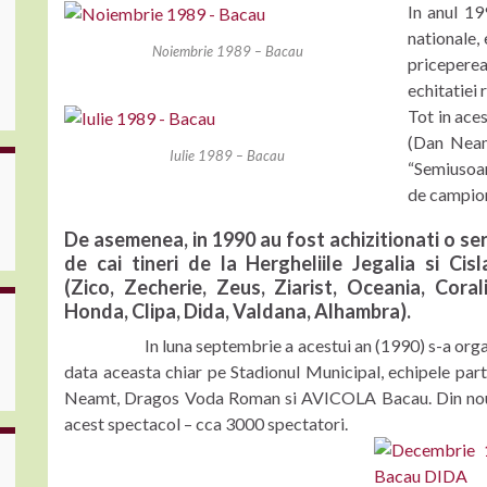
In anul 19
nationale, 
Noiembrie 1989 – Bacau
pricepere
echitatiei 
Tot in aces
(Dan Neam
Iulie 1989 – Bacau
“Semiusoar
de campio
De asemenea, in 1990 au fost achizitionati o ser
de cai tineri de la Hergheliile Jegalia si Cisl
(Zico, Zecherie, Zeus, Ziarist, Oceania, Corali
Honda, Clipa, Dida, Valdana, Alhambra).
In luna septembrie a acestui an (1990) s-a organiza
data aceasta chiar pe Stadionul Municipal, echipele part
Neamt, Dragos Voda Roman si AVICOLA Bacau. Din nou p
acest spectacol – cca 3000 spectatori.